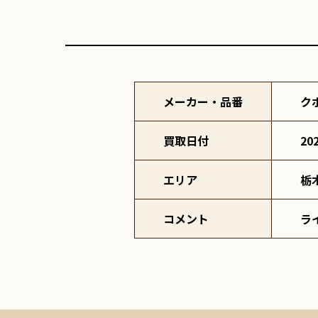
メーカー・品番
ク
買取日付
20
エリア
栃
コメント
ラ