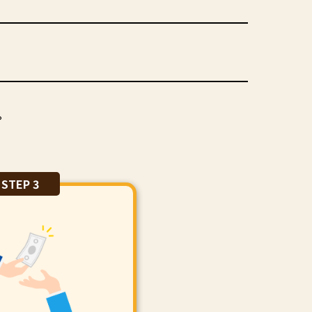
。
STEP 3