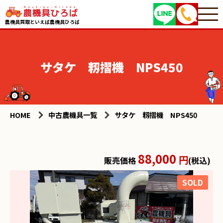
農機具買取といえば農機具ひろば
サタケ 籾摺機 NPS450
HOME
中古農機具一覧
サタケ 籾摺機 NPS450
88,000
円
販売価格
(税込)
SOLD