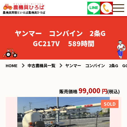
農機具買取といえば農機具ひろば
ヤンマー コンバイン 2条G
GC217V 589時間
HOME
中古農機具一覧
ヤンマー コンバイン 2条G GC2
99,000
円
販売価格
(税込)
SOLD