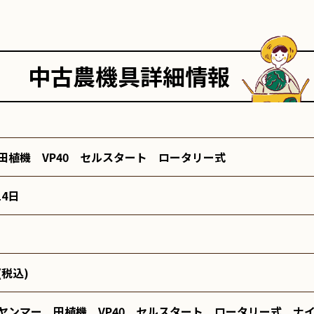
中古農機具詳細情報
田植機 VP40 セルスタート ロータリー式
14日
円(税込)
ヤンマー　田植機　VP40　セルスタート　ロータリー式　ナイ