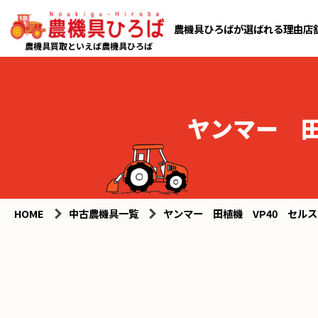
農機具ひろばが選ばれる理由
店
農機具買取といえば農機具ひろば
ヤンマー 田
HOME
中古農機具一覧
ヤンマー 田植機 VP40 セル