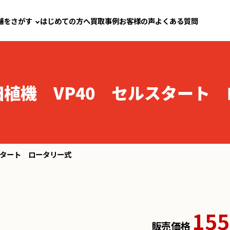
舗をさがす
はじめての方へ
買取事例
お客様の声
よくある質問
植機 VP40 セルスタート
スタート ロータリー式
155
販売価格