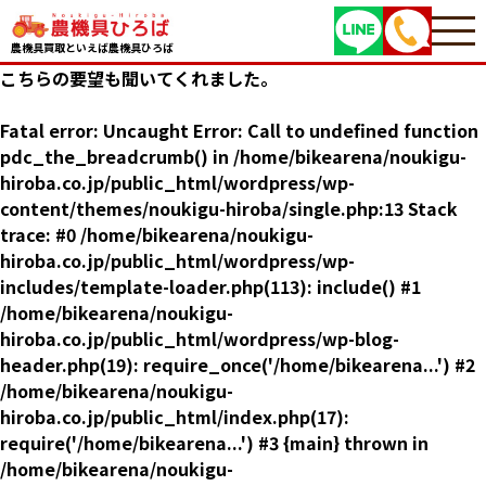
農機具買取といえば農機具ひろば
こちらの要望も聞いてくれました。
Fatal error
: Uncaught Error: Call to undefined function
pdc_the_breadcrumb() in /home/bikearena/noukigu-
hiroba.co.jp/public_html/wordpress/wp-
content/themes/noukigu-hiroba/single.php:13 Stack
trace: #0 /home/bikearena/noukigu-
hiroba.co.jp/public_html/wordpress/wp-
includes/template-loader.php(113): include() #1
/home/bikearena/noukigu-
hiroba.co.jp/public_html/wordpress/wp-blog-
header.php(19): require_once('/home/bikearena...') #2
/home/bikearena/noukigu-
hiroba.co.jp/public_html/index.php(17):
require('/home/bikearena...') #3 {main} thrown in
/home/bikearena/noukigu-