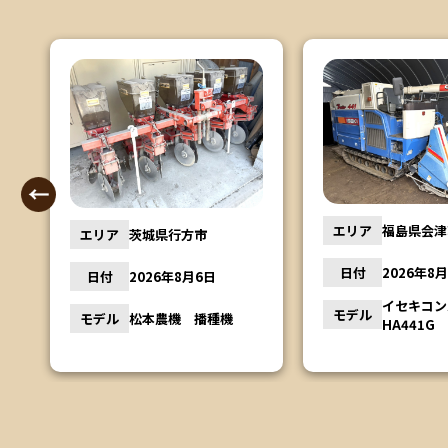
エリア
宮城県岩沼
エリア
福島県会津若松市
日付
2026年8
日付
2026年8月5日
ヤンマー
モデル
イセキコンバイン
YM2310
モデル
HA441G