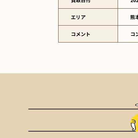
買取日付
20
エリア
熊
コメント
コ