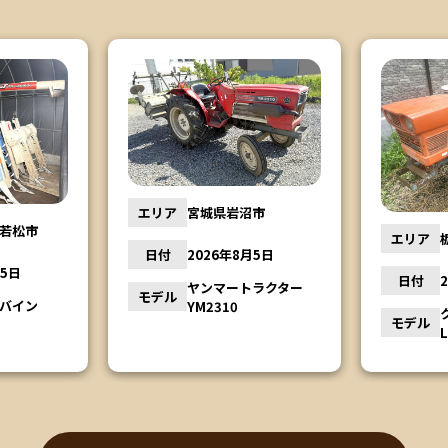
市
エリア
エリア
栃木県鹿沼市
月5日
日付
日付
2026年8月4日
トラクター
モデル
クボタトラクター
モデル
L1501