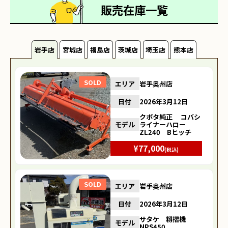
販売在庫一覧
岩手店
宮城店
福島店
茨城店
埼玉店
熊本店
SOLD
エリア
岩手奥州店
日付
2026年3月12日
クボタ純正 コバシ
モデル
ライナーハロー
ZL240 Bヒッチ
¥77,000
(税込)
SOLD
エリア
岩手奥州店
日付
2026年3月12日
サタケ 籾摺機
モデル
NPS450