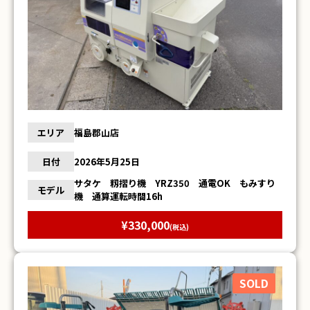
エリア
福島郡山店
日付
2026年5月25日
サタケ 籾摺り機 YRZ350 通電OK もみすり
モデル
機 通算運転時間16h
¥330,000
(税込)
SOLD