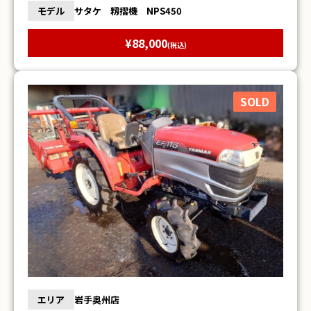
モデル
サタケ 籾摺機 NPS450
¥88,000
(税込)
SOLD
エリア
岩手奥州店