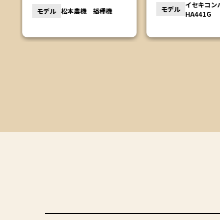
モデル
イセキコンバイン
YM2310
モデル
HA441G