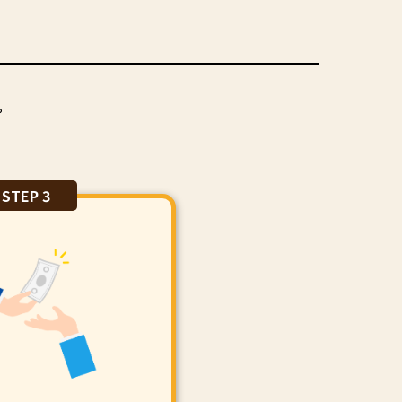
。
STEP 3