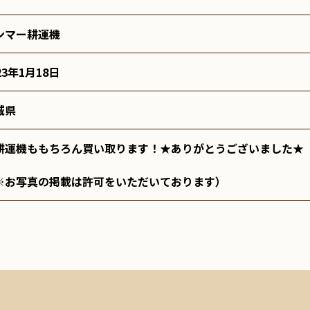
ンマー耕運機
23年1月18日
城県
耕運機ももちろん買い取ります！★ありがとうございました★
※お写真の掲載は許可をいただいております）