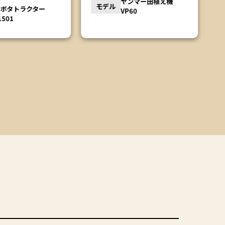
ヤンマー田植え機
モデル
クボタ バインダー
VP60