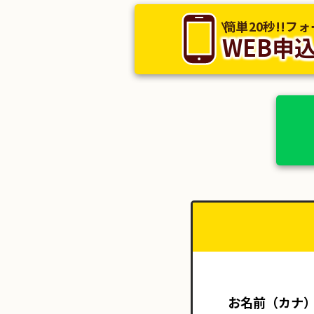
簡単20秒!!フ
WEB申
お名前（カナ