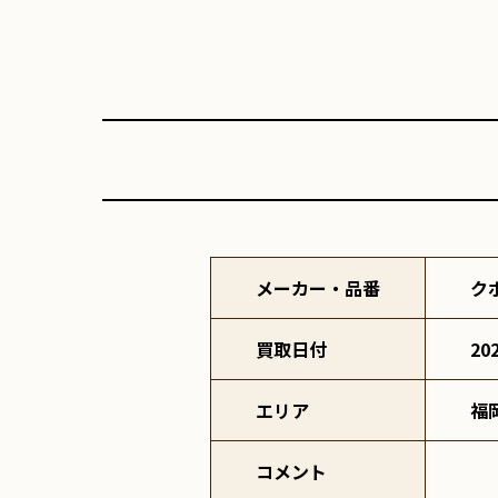
メーカー・品番
ク
買取日付
20
エリア
福
コメント