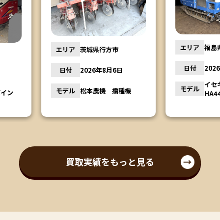
エリア
エリア
福島県会津若松市
市
日付
日付
2026年8月5日
月6日
モデル
イセキコンバイン
モデル
播種機
HA441G
買取実績をもっと見る