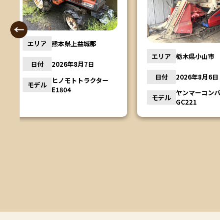
エリア
茨城県行方
エリア
栃木県小山市
日付
2026年8
日付
2026年8月6日
ー
モデル
松本農機 
ヤンマーコンバイン
モデル
GC221