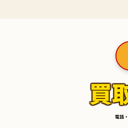
買
電話・