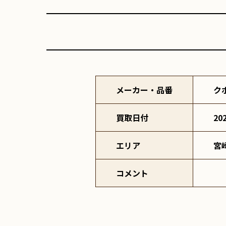
メーカー・品番
ク
買取日付
20
エリア
宮
コメント