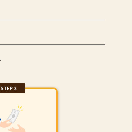
。
STEP 3