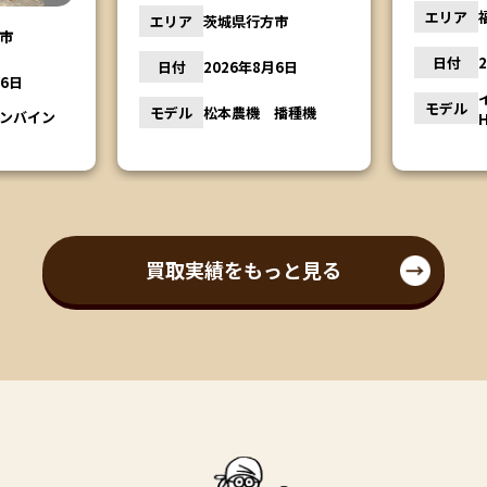
エリア
福島県会津若松市
市
日付
日付
2026年8月5日
月6日
モデル
イセキコンバイン
モデル
播種機
HA441G
買取実績をもっと見る