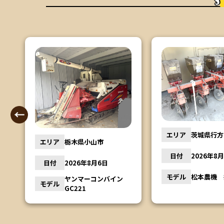
エリア
福島県会津
エリア
茨城県行方市
日付
2026年8
日付
2026年8月6日
イセキコ
モデル
モデル
松本農機 播種機
ン
HA441G