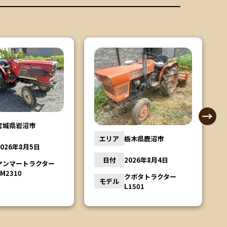
エリア
秋田県大仙市
栃木県鹿沼市
日付
2026年8月3日
2026年8月4日
ヤンマー田植え機
モデル
クボタトラクター
VP60
L1501