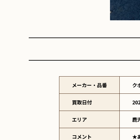
メーカー・品番
ク
買取日付
20
エリア
鹿
コメント
★