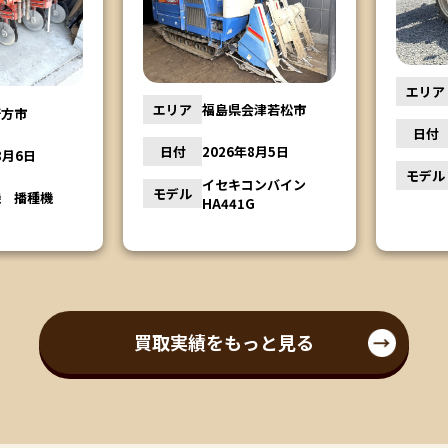
エリア
エリア
福島県会津若松市
市
日付
日付
2026年8月5日
月6日
モデル
イセキコンバイン
モデル
播種機
HA441G
買取実績をもっと見る