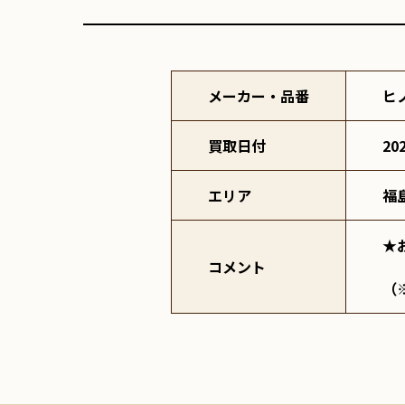
メーカー・品番
ヒ
買取日付
20
エリア
福
★
コメント
（