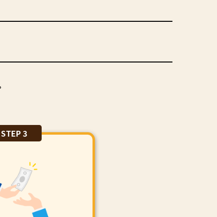
。
STEP 3