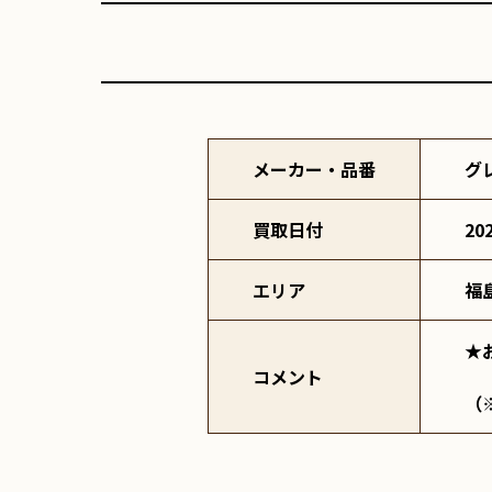
メーカー・品番
グ
買取日付
20
エリア
福
★
コメント
（