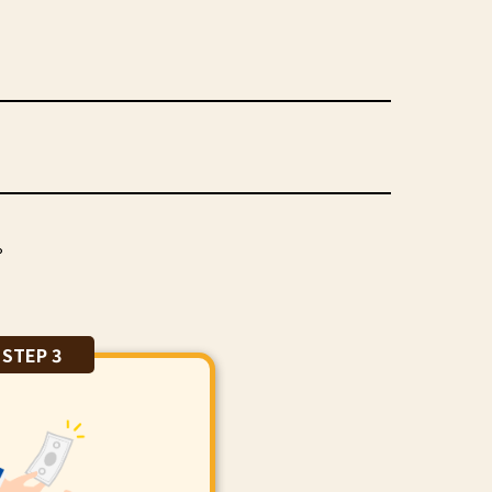
。
STEP 3