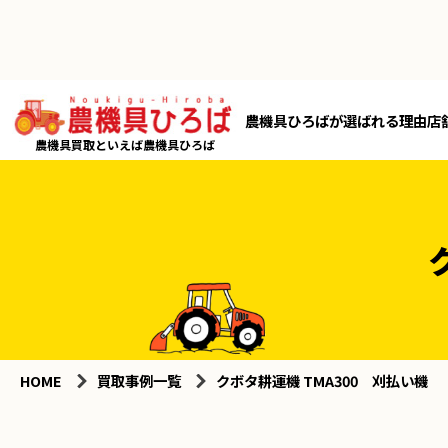
農機具ひろばが選ばれる理由
店
農機具買取といえば農機具ひろば
HOME
買取事例一覧
クボタ耕運機 TMA300 刈払い機