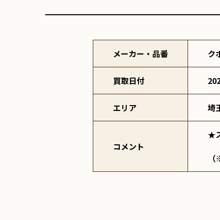
メーカー・品番
ク
買取日付
20
エリア
埼
★
コメント
（