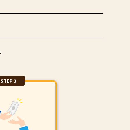
。
STEP 3