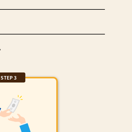
。
STEP 3