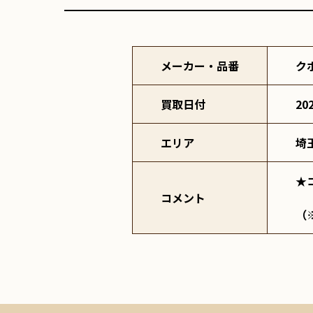
メーカー・品番
ク
買取日付
20
エリア
埼
★
コメント
（