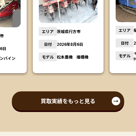
エリア
エリア
福島県会津若松市
市
日付
日付
2026年8月5日
月6日
モデル
イセキコンバイン
モデル
播種機
HA441G
買取実績をもっと見る