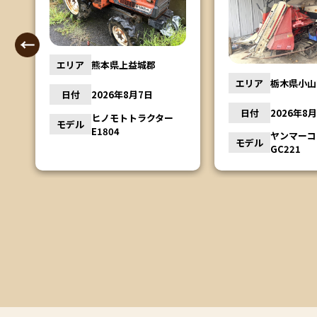
エリア
茨城県行方
エリア
栃木県小山市
日付
2026年8
日付
2026年8月6日
ー
モデル
松本農機 
ヤンマーコンバイン
モデル
GC221