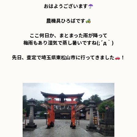
おはようございます
農機具ひろばです
ここ何日か、まとまった雨が降って

梅雨もあり湿気で蒸し暑いですね(;´д｀)

先日、査定で埼玉県東松山市に行ってきました
！
