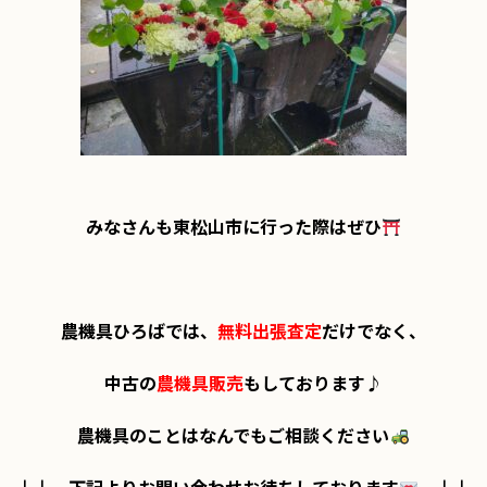
みなさんも東松山市に行った際はぜひ
農機具ひろばでは、
無料出張査定
だけでなく、

中古の
農機具販売
もしております♪

農機具のことはなんでもご相談ください