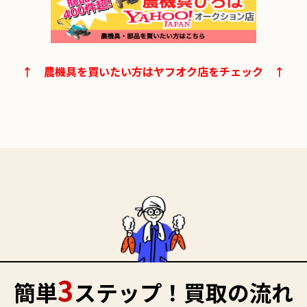
↑　農機具を買いたい方はヤフオク店をチェック　↑
3
簡単
ステップ！買取の流れ