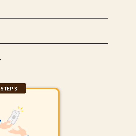
。
STEP 3