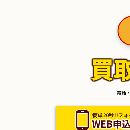
買
電話・
簡単20秒!!フ
WEB申