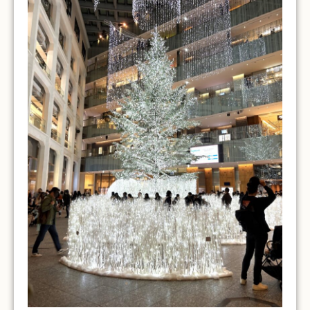
中古農機具情報ペー
買いたい！」という方は、
店員さんのちいかわ達がかわいすぎます
ジ
または Yahooオークションよりチェックして
みてください
↓↓バナーをクリック！↓↓
それではご紹介です！