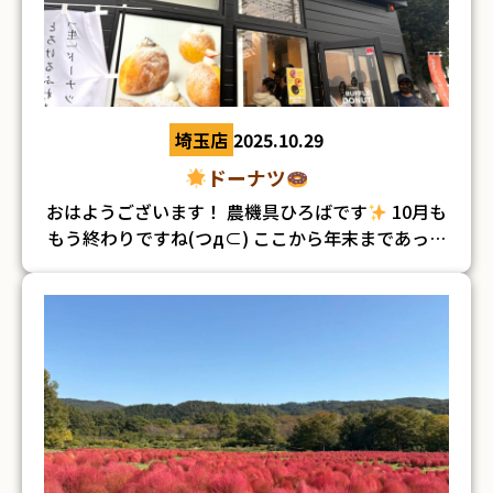
馬記念も楽しみです（＾－＾） ★☆★☆★
「農機
中古農機具情報
具を買いたい！」という方は、
ページ
または Yahooオークションよりチェック
してみてください
↓↓バナーをクリック！↓↓
埼玉店
2025.10.29
餃子も大きくて、とってもおいかったです！！
ドーナツ
塩ラーメンや油淋鶏定食などもあったので、 また
おはようございます！ 農機具ひろばです
10月も
チャレンジしにいきたいと思います(*^ω^*)
もう終わりですね(つд⊂) ここから年末まであっと
秋ＧⅠが始まると、もう今年も終わりだな～という
いう間かと思うと、なんとなく焦ります…笑 最近
気持ちになりますね…(゜-゜)笑
は急に寒くなりましたが、11月はちょっと暖かく
なるみたいです
週末はやっと衣替えしようと思
★★農機具のお困りごとは、いつでも相談くださ
います
笑 先日、埼玉県への査定の際に、寄り道
い！！★★
↓↓ 下記よりお問い合わせお待ちし
してみました
久喜市にできた、「TRUFFLE
ております
↓↓ フリーダイヤル
0120-37-
DONUT」さんです！ 平日にもかかわらず、店内は
メールでお問い合わせ
公式LINEからお
4000
混んでおり駐車場も満車でした
問い合わせ
⇩QRコードからも友達追加できます
■茨城店 ヤンマー野菜植え付け機 茨城店が近か
⇩
ったから、とお立ち寄りくださいました！ その他