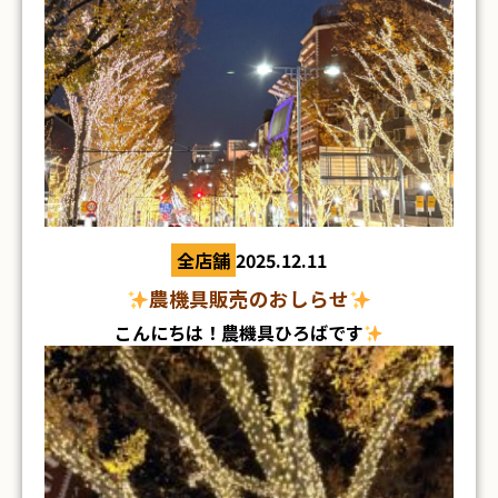
月4日(日)
まで お休みとなります。 ご了承ください
ますよう、宜しくお願い致します
上記休業日中
の対応はできませんが、もちろん 問い合わせフォ
ーム＆公式LINEより、お問い合わせは承っており
ます！ （年明けより、順次返信対応させていただ
きます！） ↓↓ 下記よりお問い合わせお待ちし
メールでお問い合わせ
公
岩手県雫石町では、すでに銀世界が広がっていま
ております
↓↓
す！
式LINEからお問い合わせ
⇩QRコードからも友
達追加できます⇩
全店舗
2025.12.11
農機具販売のおしらせ
こんにちは！農機具ひろばです