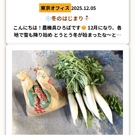
東京オフィス
2025.12.05
冬のはじまり
こんにちは！農機具ひろばです
12月になり、各
お目当てはこちらのすき焼き鍋！ 売り切れている
地で雪も降り始め とうとう冬が始まったな～とい
店舗もあったそうですが、なんとか残っていました
■茨城店 スズテック播種機 いつもありがとうご
う気分です(/・ω・)/
＞＜
ざいます