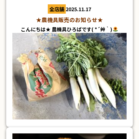
全店舗
2025.11.17
★農機具販売のお知らせ★
■茨城店 ヤンマー乗用管理機 ご自宅へのお届け
も承っております！ご相談ください★
こんにちは★ 農機具ひろばです( *´艸｀)
見た目もかわいいですが、もちろんとっても美味し
くて体もぽかぽかに
ごはんが無限に食べれるお
味でした
店内には同じメニューを頼んでいるお
東京もかなり寒くなりましたが、まだまだ雪は降ら
客さんがたくさん！ ちいかわ人気はすごいですね
なさそうです('ω') 紅葉がようやく街中で見れる季
～(*´▽｀*) それでは、今年1発目のブログ更新で
節になりました
すでに色々なところでイルミネ
した
★★売りたい＆買いたい農機具があれば、
ーションがやっていて、ついつい足を止めて 写真
いつでもご相談ください！！★★
↓↓ 下記より
を撮ってしまいます＞＜
お問い合わせお待ちしております
↓↓ フリー
メールでお問い合わ
ダイヤル
0120-37-4000
せ
公式LINEからお問い合わせ
⇩QRコードから
も友達追加できます⇩
■茨城店 コンバイントレーラー ちょうどいいも
先日なんと、福島店に農機具を買いに来てくださっ
のが見つかって良かったです！
たお客様より、 大根とお米をいただいてしまいま