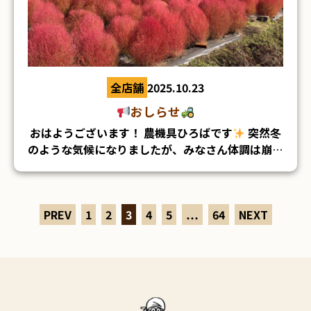
にもご購入くださった皆様、ありがとうございまし
た！ ※お写真の掲載は許可をいただいております
※
★★お探しの農機具があれば、いつでも相談く
ださい！！★★
↓↓ 下記よりお問い合わせお待
ちしております
↓↓ フリーダイヤル
0120-
全店舗
2025.10.23
メールでお問い合わせ
公式LINEから
37-4000
おしらせ
お問い合わせ
⇩QRコードからも友達追加できま
ちなみに本日のお昼はかわいいカービィのおにぎり
す⇩
おはようございます！ 農機具ひろばです
突然冬
でした★笑
★☆
「農機具を買いたい！」
という
わたしの本命はタスティエーラだったので残念でし
のような気候になりましたが、みなさん体調は崩し
お問い合わせ、とっても増えてます☆★
お探しの
たが
マスカレードボールはジャパンカップも出
ていませんか？
わたしはまだ衣替えができてい
農機具があれば、いつでも相談ください！！
生ドーナツ専門店で、なんとトリュフドーナツは注
るみたいなので楽しみですね
ないので、着る服がありません(つд⊂)笑
↓↓ 下記よりお問い合わせお待ちしております
文をすると その場であげてくれるスタイルです
メール
↓↓ フリーダイヤル
0120-37-4000
PREV
1
2
3
4
5
…
64
NEXT
でお問い合わせ
公式LINEからお問い合わせ
⇩QRコードからも友達追加できます⇩