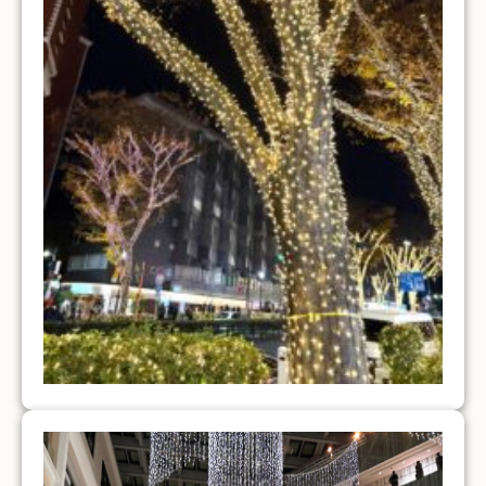
こんな大きなつららも！
寒くなると温かいもの
が食べたくなりますよね…！ ということで、昨
日 松屋のちいかわコラボへいってきました(/・
ω・)/
表参道のイルミネーションがとてもきれいでした
(∩´∀｀)∩ 2025年もあと少しで終わりですが、最
後まで駆け抜けたいと思います
本日は、農機具
をご購入くださった方のご紹介です！
「農機具を