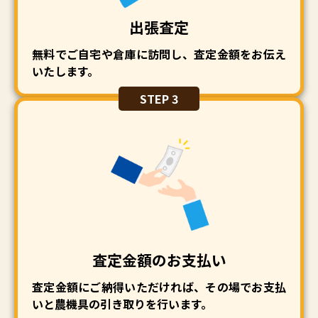
査定終わりは、やはりしょっぱいものが食べたくな
■茨城店 かんりう ハイトーミ お写真撮影もご
出張査定
ったので、 埼玉県のソウルフード「山田うどん」
了承いただき、ありがとうございました！
へ
山田うどんは、うどんもおいしいですが、 お
無料でご自宅や倉庫に訪問し、査定金額をお伝え
蕎麦もちろんおいしくて、よく頼みがちです(・
いたします。
ω・) それではまた更新します☆ 週の真ん中、がん
STEP 3
ばりましょう('ω')ノ
査定金額のお支払い
査定金額にご納得いただければ、その場でお支払
いと農機具の引き取りを行います。