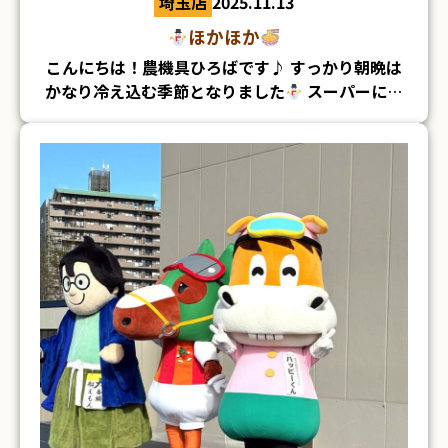
埼玉店
2025.11.13
コードからも友達追加できます⇩
ほかほか
こんにちは！農機具ひろばです♪ すっかり朝晩は
かなり冷え込む季節となりました
スーパーには
鍋のもとがたくさん売られはじめ クリスマス用品
も売られはじめ… またこの季節がやってきたな～
としみじみしています
寒くなると、やはり食
べたくなるのは ラーメン
！！
■茨城店 もみコンテナ 見つかって良かった！と
喜んでいただけました♪
去年やっていたカレー鍋膳もおいしかったのです
が、 今年の牛すき鍋膳もすごくおいしくて、すで
に３回リピートしています♪笑 まだ食べてない！
という方はぜひ
ごはんがもりもり進みます(∩
´∀｀)∩