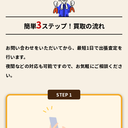
3
簡単
ステップ！買取の流れ
先日、国営みちのく杜の湖畔公園へいってきまし
それではまた更新します('ω')ノ
た！
お問い合わせをいただいてから、最短1日で出張査定を
行います。
夜間などの対応も可能ですので、お気軽にご相談くださ
月曜日は船橋競馬のJCBも行ってきました
ゆる
キャラのキャロッタ達がかわいかったです(∩´∀
い。
｀)∩
★☆11月も農機具ひろばをよろしくお願い
それではまた更新します
します☆★
お探しの農機具があれば、いつでも相
見た目も可愛くて迷いましたが… プレーンのトリ
STEP 1
談ください！！
↓↓ 下記よりお問い合わせお待
ュフドーナツと、チョコ、イチゴを頼みました
ちしております
↓↓ フリーダイヤル
0120-
(*^▽^*) とにかく生地がふわふわで軽くて、あっ
メールでお問い合わせ
公式LINEから
37-4000
という間に３個食べてしまいました！笑
お問い合わせ
⇩QRコードからも友達追加できま
す⇩