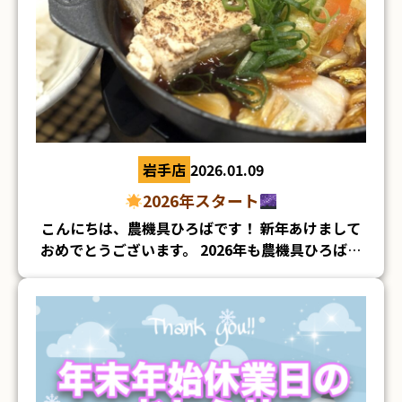
岩手店
2026.01.09
2026年スタート
こんにちは、農機具ひろばです！ 新年あけまして
おめでとうございます。 2026年も農機具ひろばを
よろしくお願いいたします
みなさま年末年始
はどのように過ごされましたか？？ わたしは大掃
除をしたり、夕方までひたすら寝たり… 大晦日
は、とにかくおいしいものをたくさん食べました
お正月になると食欲がいつもより増すのはなぜ
なんでしょうか(゜.゜)笑 今、とても体が重く感じ
ます
今週末の3連休は、大きな寒波がやって