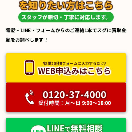
を知りたい方はこちら
■福島店 三菱 水揚げポンプ 良いものが見つか
った、と喜んでいただけました(/・ω・)/ そのほか
スタッフが親切・丁寧に対応します。
にもご購入くださった皆様、ありがとうございまし
た！ ※お写真の掲載は許可をいただいております
電話・LINE・フォームからのご連絡1本でスグに買取金
※
お探しの農機具があれば、いつでも相談くださ
額をお調べします！
い！！
↓↓ 下記よりお問い合わせお待ちしてお
ります
↓↓ フリーダイヤル
0120-37-4000
メールでお問い合わせ
公式LINEからお問い
簡単20秒!!フォームに入力するだけ!
合わせ
WEB申込みはこちら
0120-37-4000
受付時間：月〜日 9:00〜18:00
LINE
無料相談
で