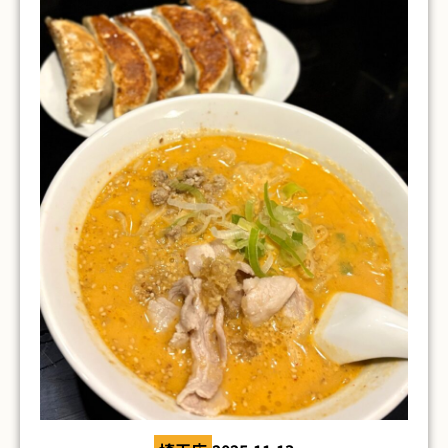
した！！ お気遣いいただき、ありがとうございま
す
大切にスタッフみんなでいただきます(/・
ω・)/ 本日は、農機具をご購入くださった方のご紹
中
介です
「農機具を買いたい！」という方は、
古農機具情報ページ
または Yahooオークショ
ンよりチェックしてみてください
↓↓バナーを
クリック！↓↓
■茨城店 イセキコンバイン 喜んでいただけて良
かったです(/・ω・)/ 他にもご購入くださった皆
様、ありがとうございました！ ※お写真の掲載は
許可をいただいております※
★★お探しの農機具
KITTEのクリスマスツリーがとてもきれいでした
それではご紹介です！
があれば、いつでも相談ください！！★★
↓↓
そして、冬になると楽しみなのは 吉野家の鍋
下記よりお問い合わせお待ちしております
シリーズです
！！
メールでお
↓↓ フリーダイヤル
0120-37-4000
問い合わせ
公式LINEからお問い合わせ
⇩QR