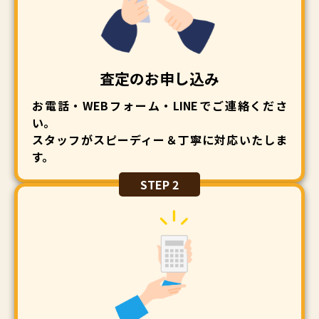
コキアがちょうどたくさん咲いていて、とても綺麗
でした(^O^)／ コキアはちょうど10月が見ごろだ
そうです
それでは ☆☆
【農機具販売】のお知ら
せです
☆☆ 農機具ひろばでは、中古農機具・農機
買い
具用部品の販売もしています！ くわしくは、
査定のお申し込み
たいページ
をご覧ください！ それでは農機具を
お電話・WEBフォーム・LINEでご連絡くださ
ご購入くださった方のご紹介です
い。
スタッフがスピーディー＆丁寧に対応いたしま
す。
STEP 2
それではまた更新します('ω')ノ