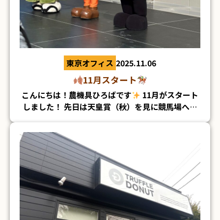
東京オフィス
2025.11.06
11月スタート
こんにちは！農機具ひろばです
11月がスタート
埼玉県川口市の有名な担々麵のお店「仁」さんへ
しました！ 先日は天皇賞（秋）を見に競馬場へ行
初めて行ってきました(*^^*) シンプルな担々麵を
ってきました
いただきました！ 辛さが選べたのですが、まずは
基本の1辛を
笑 ほどよいピリ辛で白米がとっても
進みました
■茨城店 ブロードキャスター ブロキャスがな
く、ずっと探されていたそうです！
先週のお休みには、ジャパンカップを見に東京競馬
場へ行ってきました
毎年この時期になると、も
う今年も終わりだな～と年末を実感します＞＜ 有