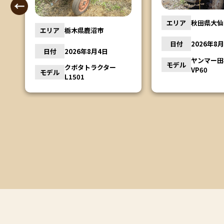
エリア
秋田県大仙
エリア
栃木県鹿沼市
日付
2026年8
日付
2026年8月4日
ー
ヤンマー
モデル
クボタトラクター
VP60
モデル
L1501