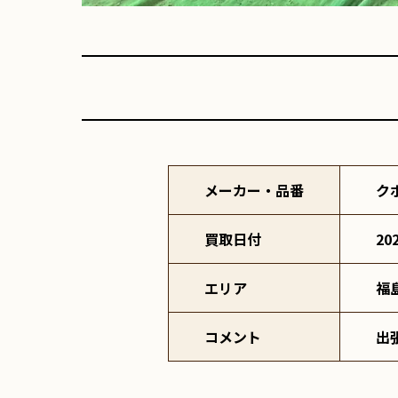
メーカー・品番
ク
買取日付
20
エリア
福
コメント
出