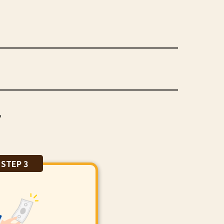
。
STEP 3