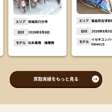
エリア
エリア
福島県会津若松市
市
日付
日付
2026年8月5日
月6日
モデル
イセキコンバイン
モデル
播種機
HA441G
買取実績をもっと見る