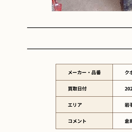
メーカー・品番
ク
買取日付
20
エリア
岩
コメント
倉