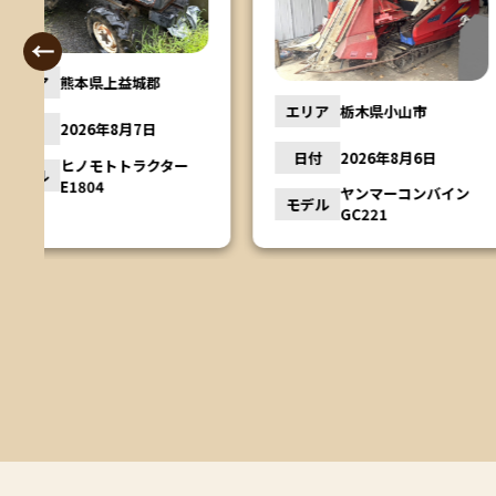
エリア
茨城県行方
エリア
栃木県小山市
日付
2026年8
日付
2026年8月6日
ー
モデル
松本農機 
ヤンマーコンバイン
モデル
GC221