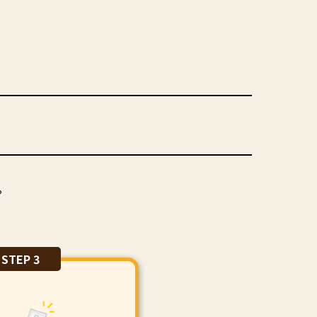
。
STEP 3