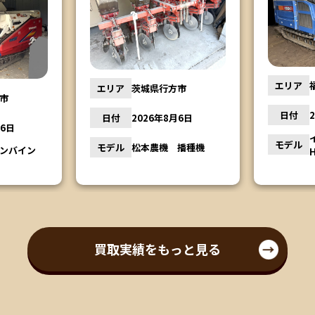
エリア
エリア
福島県会津若松市
市
日付
日付
2026年8月5日
月6日
モデル
イセキコンバイン
モデル
播種機
HA441G
買取実績をもっと見る