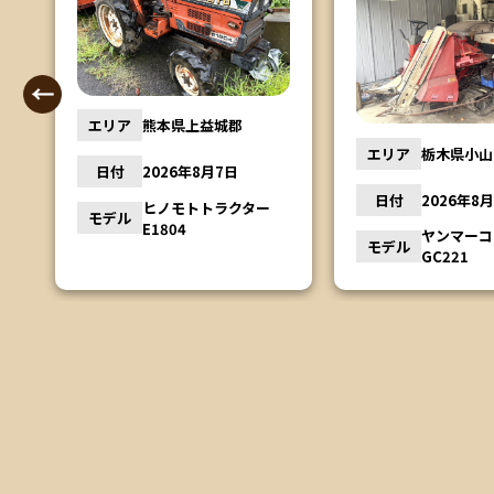
エリア
茨城県行方
エリア
栃木県小山市
日付
2026年8
日付
2026年8月6日
ー
モデル
松本農機 
ヤンマーコンバイン
モデル
GC221