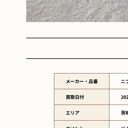
メーカー・品番
ニ
買取日付
20
エリア
茨