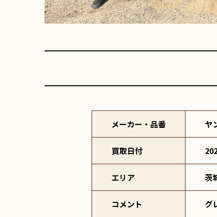
メーカー・品番
ヤ
買取日付
20
エリア
茨
コメント
グ