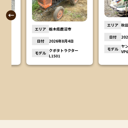
エリア
秋田県大仙
エリア
栃木県鹿沼市
日付
2026年8
日付
2026年8月4日
ー
ヤンマー
モデル
クボタトラクター
VP60
モデル
L1501