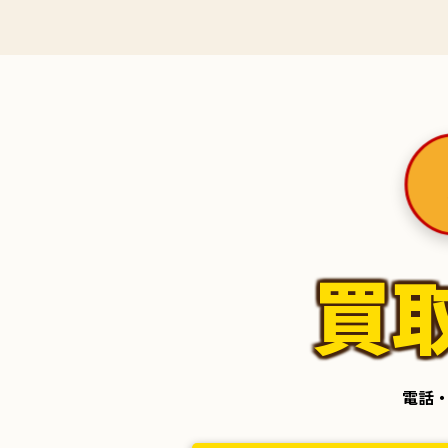
買
電話・