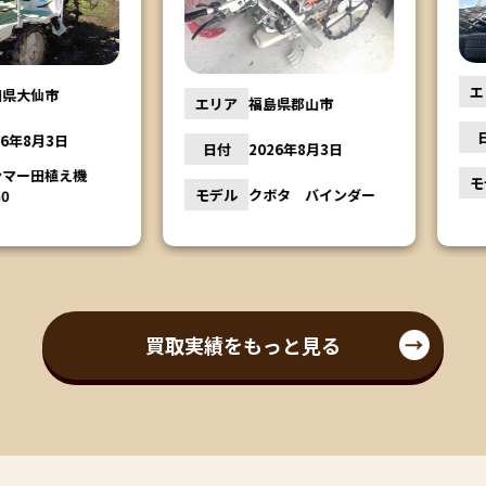
エリア
市
エリア
福島県郡山市
日付
月3日
日付
2026年8月3日
田植え機
モデル
モデル
クボタ バインダー
買取実績をもっと見る