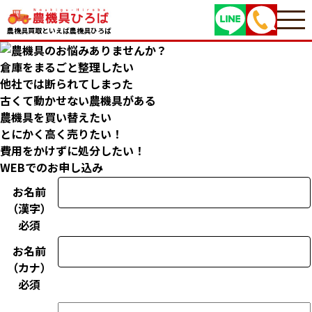
農機具買取といえば農機具ひろば
倉庫をまるごと
整理したい
他社では
断られてしまった
古くて動かせない
農機具がある
農機具を
買い替えたい
とにかく高く
売りたい！
費用をかけずに
処分したい！
WEBでのお申し込み
お名前
（漢字）
必須
お名前
（カナ）
必須