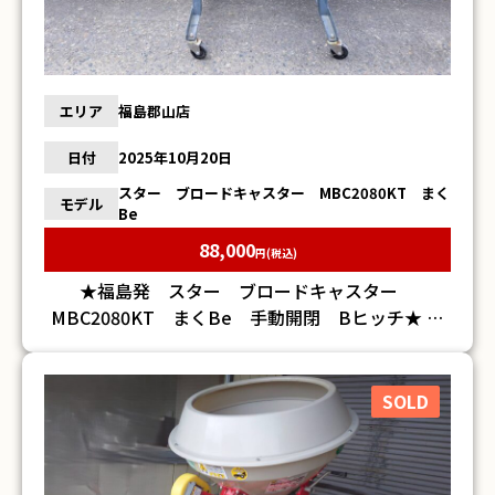
エリア
福島郡山店
日付
2025年10月20日
スター ブロードキャスター MBC2080KT まく
モデル
Be
88,000
円(税込)
★福島発 スター ブロードキャスター
MBC2080KT まくBe 手動開閉 Bヒッチ★ ♪
２００リッター ♪フリッカー式 ♪簡単な動作確認
済みですが、実際の作業は行なっておりません ♪
中古品の為、サビ・傷・汚れがございます ♪詳細
SOLD
は画像にてご確認下さい ♪当方の出品物は全て現
状のお渡しです。整備、清掃などは行っておりませ
ん。 ※そのほか詳細については、お問い合わせく