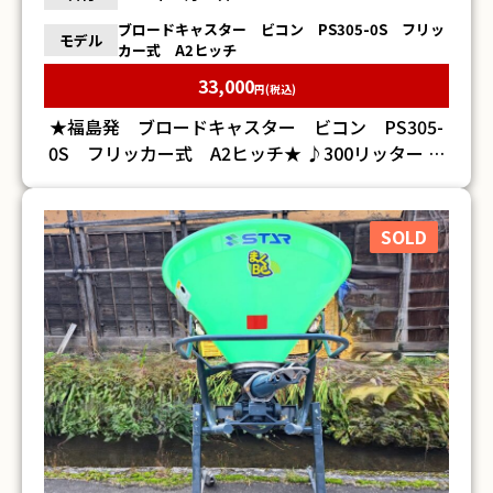
ブロードキャスター ビコン PS305-0S フリッ
モデル
カー式 A2ヒッチ
33,000
円(税込)
★福島発 ブロードキャスター ビコン PS305-
0S フリッカー式 A2ヒッチ★ ♪300リッター ♪
中古品の為、サビ・傷・汚れがございます ♪詳細
は画像にてご確認下さい ♪当方の出品物は全て現
状のお渡しです。整備、清掃などは行っておりませ
SOLD
ん。 ※そのほか詳細については、お問い合わせく
ださい※ ※細部までの確認等しておりませんの
で 記載内容以外にて不具合等有る場合もございま
す。 トラブル防止のため、ご購入前に現物確認を
お勧めします。現物確認をせず購入された場合のク
レーム・返金・返品はお受けできません。ご容赦願
います。