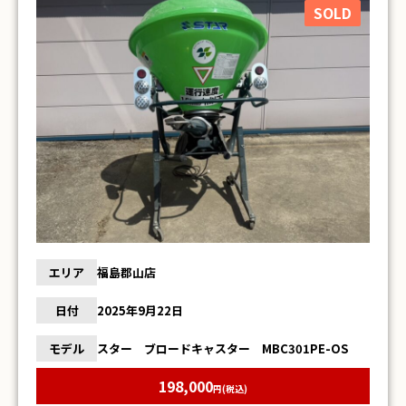
は画像にてご確認下さい ♪当方の出品物は全て現
SOLD
状のお渡しです。整備、清掃などは行っておりませ
ん。 ※そのほか詳細については、お問い合わせく
ださい※ ※細部までの確認等しておりませんの
で 記載内容以外にて不具合等有る場合もございま
す。 トラブル防止のため、ご購入前に現物確認を
お勧めします。現物確認をせず購入された場合のク
レーム・返金・返品はお受けできません。ご容赦願
います。
エリア
福島郡山店
日付
2025年9月22日
モデル
スター ブロードキャスター MBC301PE-OS
198,000
円(税込)