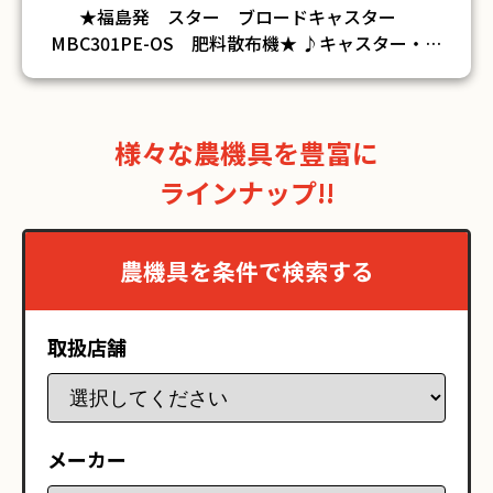
★福島発 スター ブロードキャスター
MBC301PE-OS 肥料散布機★ ♪キャスター・リ
モコン付き ♪電動 ♪テールランプ配線無し ♪簡単
な動作確認済みですが、実際の作業は行なっており
ません ♪中古品の為、サビ・傷・汚れがございま
様々な農機具を豊富に
す ♪詳細は画像にてご確認下さい ♪当方の出品物
は全て現状のお渡しです。整備、清掃などは行って
ラインナップ!!
おりません。 ※そのほか詳細については、お問い
合わせください※ ※細部までの確認等しておりま
せんので 記載内容以外にて不具合等有る場合もご
農機具を条件で検索する
ざいます。 トラブル防止のため、ご購入前に現物
確認をお勧めします。現物確認をせず購入された場
合のクレーム・返金・返品はお受けできません。ご
取扱店舗
容赦願います。
メーカー