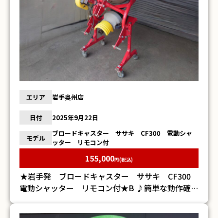
ださい※ ※細部までの確認等しておりませんの
で 記載内容以外にて不具合等有る場合もございま
す。 トラブル防止のため、ご購入前に現物確認を
お勧めします。現物確認をせず購入された場合のク
レーム・返金・返品はお受けできません。ご容赦願
います。
エリア
岩手奥州店
日付
2025年9月22日
ブロードキャスター ササキ CF300 電動シャ
モデル
ッター リモコン付
155,000
円(税込)
★岩手発 ブロードキャスター ササキ CF300
電動シャッター リモコン付★B ♪簡単な動作確認
済みですが、実際の作業は行なっておりません ♪
中古品の為、サビ・傷・汚れがございます ♪詳細