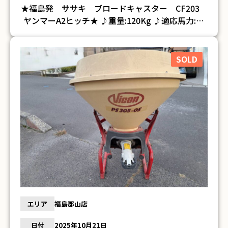
★福島発 ササキ ブロードキャスター CF203
ヤンマーA2ヒッチ★ ♪重量:120Kg ♪適応馬力:15
～30馬力 ♪装着方法:ヤンマーA2ヒッチ ♪散布方
法:フリッカー ♪最大積載量:200Kg ♪簡単な動作確
認済みですが、実際の作業は行なっておりません
SOLD
♪中古品の為、サビ・傷・汚れがございます ♪詳
細は画像にてご確認下さい ♪当方の出品物は全て
現状のお渡しです。整備、清掃などは行っておりま
せん。 ※そのほか詳細については、お問い合わせ
ください※ ※細部までの確認等しておりませんの
で 記載内容以外にて不具合等有る場合もございま
す。 トラブル防止のため、ご購入前に現物確認を
お勧めします。現物確認をせず購入された場合のク
レーム・返金・返品はお受けできません。ご容赦願
います。
エリア
福島郡山店
日付
2025年10月21日