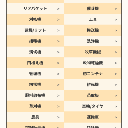
リアバケット
催芽機
刈払機
工具
建機/リフト
搬送機
播種機
洗浄機
溝切機
牧草機械
田植え機
穀物乾燥機
管理機
籾コンテナ
籾摺機
耕耘機
肥料散布機
苗取板
草刈機
車輪/タイヤ
農具
運搬車
選別計量機
防除機