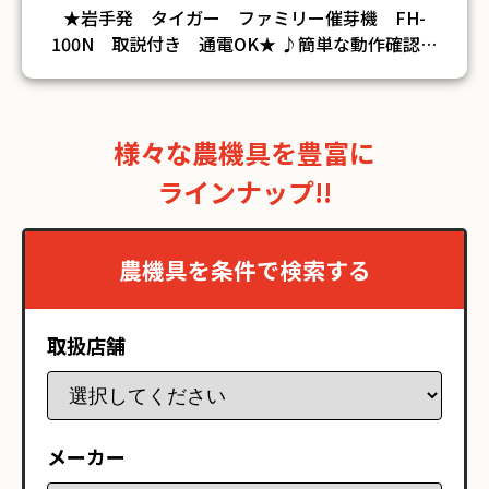
★岩手発 タイガー ファミリー催芽機 FH-
100N 取説付き 通電OK★ ♪簡単な動作確認済
みですが、実際の作業は行なっておりません ♪中
古品の為、サビ・傷・汚れがございます ♪詳細は
画像にてご確認下さい ♪当方の出品物は全て現状
様々な農機具を豊富に
のお渡しです。整備、清掃などは行っておりませ
ん。 ※そのほか詳細については、お問い合わせく
ラインナップ!!
ださい※ ※細部までの確認等しておりませんの
で 記載内容以外にて不具合等有る場合もございま
す。 トラブル防止のため、ご購入前に現物確認を
農機具を条件で検索する
お勧めします。現物確認をせず購入された場合のク
レーム・返金・返品はお受けできません。ご容赦願
います。
取扱店舗
メーカー