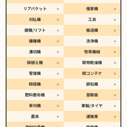
リアバケット
催芽機
刈払機
工具
建機/リフト
搬送機
播種機
洗浄機
溝切機
牧草機械
田植え機
穀物乾燥機
管理機
籾コンテナ
籾摺機
耕耘機
肥料散布機
苗取板
草刈機
車輪/タイヤ
農具
運搬車