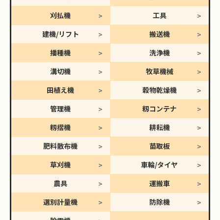
刈払機
工具
建機/リフト
搬送機
播種機
洗浄機
溝切機
牧草機械
田植え機
穀物乾燥機
管理機
籾コンテナ
籾摺機
耕耘機
肥料散布機
苗取板
草刈機
車輪/タイヤ
農具
運搬車
選別計量機
防除機